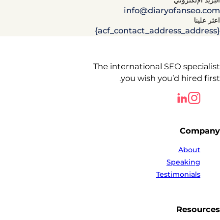
info@diaryofanseo.com
اعثر علينا
{acf_contact_address_address}
The international SEO specialist
you wish you’d hired first.
Follow us on LinkedIn
Follow us on LinkedIn
Company
About
Speaking
Testimonials
Resources