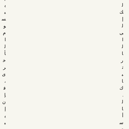
ل
ي
ك
ب
إ
س
ل
و
ى
م
ا
ا
ل
ل
ا
أ
ر
خ
ت
ر
ب
ى
ا
،
ك
ف
.
إ
ل
ن
ا
إ
أ
ي
س
ب