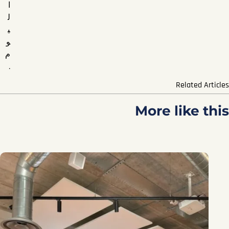
ا
ل
ي
و
م
.
Related Articles
More like this