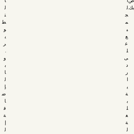
ص
ا
ا
بك.
ل
ل
ج
ت
م
ط
ي
و
ع
ي
ع
ر
ل
.
ى
و
د
ب
ر
ا
ا
ل
ي
إ
ة
ض
ب
ا
ل
ف
غ
ة
ة
إ
ل
ل