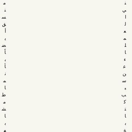
ن
م
ي
ن
ا
س
ل
ق
ع
أ
م
ي
ل
ض
ا
اً
ء
ب
ع
أ
ن
ن
س
م
ب
ا
ب
ط
ك
م
ت
ش
ا
ا
ب
ب
ة
ه