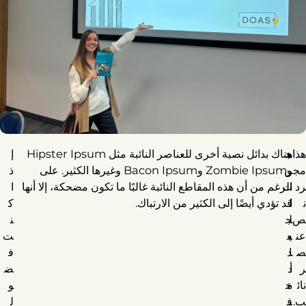
هذا
م
ج
هناك بدائل نصية أخرى للعناصر النائبة مثل Hipster Ipsum
إ
مج
ر
ن
وZombie Ipsum وBacon Ipsum وغيرها الكثير. على
ذ
رد
ا
ت
الرغم من أن هذه المقاطع النائبة غالبًا ما تكون مضحكة، إلا أنها
ا
ن
ا
ل
قد تؤدي أيضًا إلى الكثير من الارتباك.
ك
ص
ل
ج
ن
عن
ي
ع
ت
ص
ا
د
ف
ر
أ
د
ض
نائ
ة
ح
و
ب.
ي
ف
ل