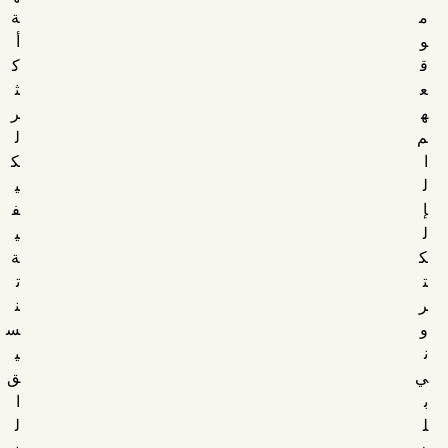
م
ة
و
أ
ق
ك
ع
ث
ه
ر
م
ل
ا
ك
ل
ي
إ
ف
ل
ي
ك
ة
ت
ت
ر
ن
و
س
ن
ي
ي
ق
ب
ا
ل
ل