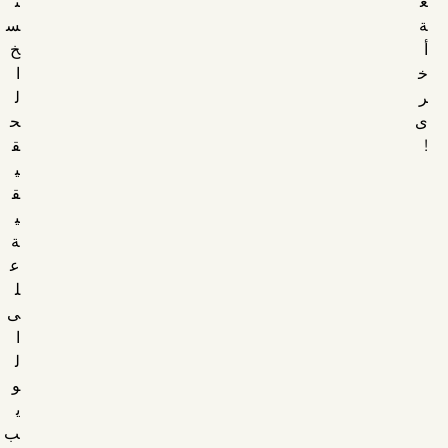
غ
ن
ة
س
أ
خ
خ
ا
ر
ل
ى
ح
!
ق
ي
ق
ي
ة
ع
ل
ى
ا
ل
و
ي
ب