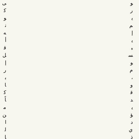
و
ى
ر
ك
ي
و
م
ن
إ
ه
ي
أ
ب
ق
س
ل
و
إ
م
ر
،
ب
و
ا
ق
ك
د
اً
ي
م
ؤ
ن
د
ا
ي
ل
ذ
إ