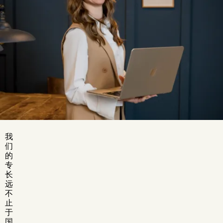
我
们
的
专
长
远
不
止
于
国