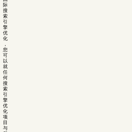
际
搜
索
引
擎
优
化
，
您
可
以
就
任
何
搜
索
引
擎
优
化
项
目
与