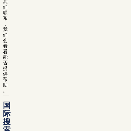
我
们
联
系
，
我
们
会
看
看
能
否
提
供
帮
助
。
国
际
搜
索