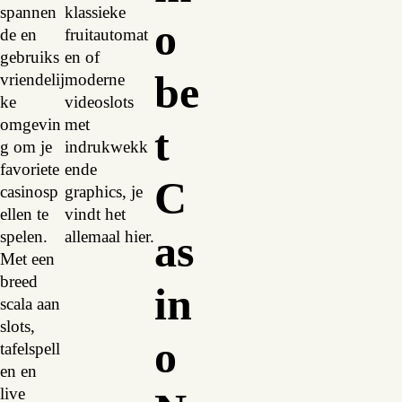
spannen
klassieke
o
de en
fruitautomat
gebruiks
en of
be
vriendelij
moderne
ke
videoslots
omgevin
met
t
g om je
indrukwekk
favoriete
ende
C
casinosp
graphics, je
ellen te
vindt het
as
spelen.
allemaal hier.
Met een
breed
in
scala aan
slots,
o
tafelspell
en en
live