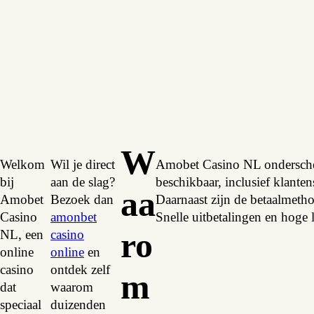
W
Welkom
Wil je direct
Amobet Casino NL onderscheid
bij
aan de slag?
beschikbaar, inclusief klanten
aa
Amobet
Bezoek dan
Daarnaast zijn de betaalmetho
Casino
amonbet
Snelle uitbetalingen en hoge 
ro
NL, een
casino
online
online
en
casino
ontdek zelf
m
dat
waarom
speciaal
duizenden