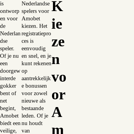
K
is
Nederlandse
ontworp
spelers voor
en voor
Amobet
ie
de
kiezen. Het
Nederlan
registratiepro
ze
dse
ces is
speler.
eenvoudig
n
Of je nu
en snel, en je
een
kunt rekenen
doorgew
op
vo
interde
aantrekkelijk
gokker
e bonussen
or
bent of
voor zowel
net
nieuwe als
A
begint,
bestaande
Amobet
leden. Of je
biedt een
nu houdt
m
veilige,
van