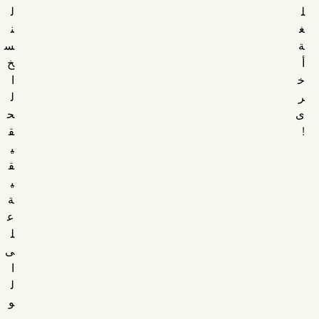
ل
ل
غ
ن
ة
س
أ
خ
خ
ا
ر
ل
ى
ح
!
ق
ي
ق
ي
ة
ع
ل
ى
ا
ل
و
ي