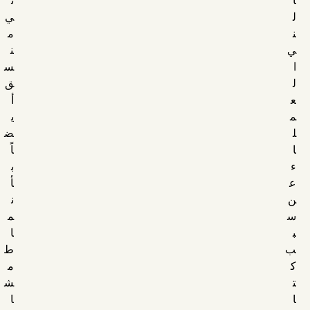
ل
ي
ن
م
ي
ن
ا
س
ل
ق
ع
أ
م
ي
ل
ض
ا
اً
ء
ب
ع
أ
ن
ن
س
م
ب
ا
ب
ط
ك
م
ت
ش
ا
ا