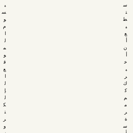
س
ب
ت
س
ط
و
ي
م
ع
ا
أ
ل
ن
م
أ
و
خ
ق
ب
ع
ر
ا
ك
ل
ك
إ
م
ل
م
ك
ر
ت
ة
ر
س
و
أ
ن