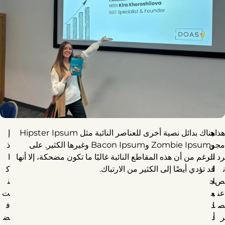
هذا
م
ج
هناك بدائل نصية أخرى للعناصر النائبة مثل Hipster Ipsum
إ
مج
ر
ن
وZombie Ipsum وBacon Ipsum وغيرها الكثير. على
ذ
رد
ا
ت
الرغم من أن هذه المقاطع النائبة غالبًا ما تكون مضحكة، إلا أنها
ا
ن
ا
ل
قد تؤدي أيضًا إلى الكثير من الارتباك.
ك
ص
ل
ج
ن
عن
ي
ع
ت
ص
ا
د
ف
ر
أ
د
ض