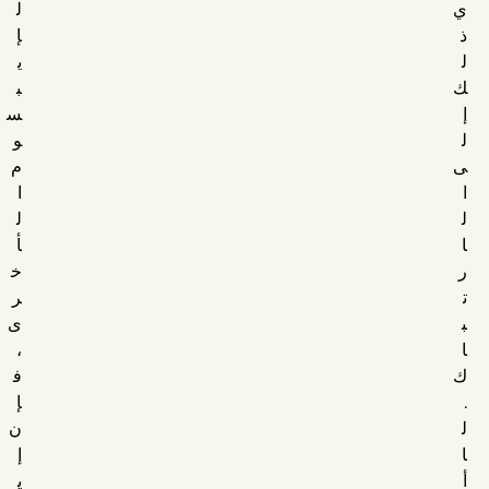
ي
ل
ذ
إ
ل
ي
ك
ب
إ
س
ل
و
ى
م
ا
ا
ل
ل
ا
أ
ر
خ
ت
ر
ب
ى
ا
،
ك
ف
.
إ
ل
ن
ا
إ
أ
ي