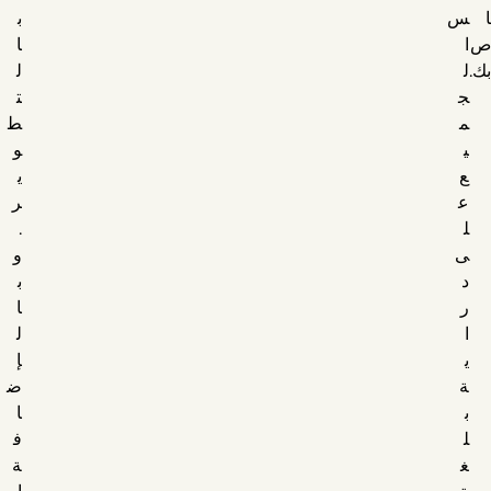
ا
س
ب
ص
ا
ا
بك.
ل
ل
ج
ت
م
ط
ي
و
ع
ي
ع
ر
ل
.
ى
و
د
ب
ر
ا
ا
ل
ي
إ
ة
ض
ب
ا
ل
ف
غ
ة
ة
إ