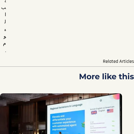
ب
ا
ل
ي
و
م
.
Related Articles
More like this