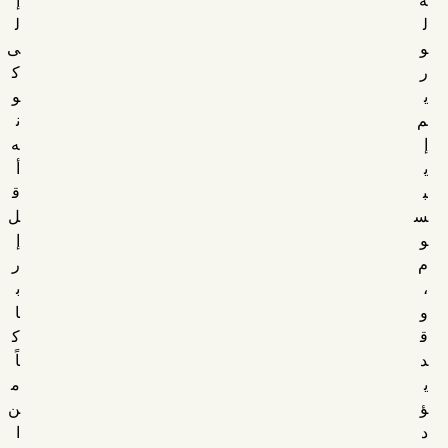
ل
ل
و
ى
ر
ك
ي
و
م
ن
إ
ه
ي
أ
ب
ق
س
ل
و
إ
م
ر
،
ب
و
ا
ق
ك
د
اً
ي
م
ؤ
ن
د
ا