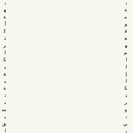
ب
ب
ة
ه
م
ة
و
أ
ق
ك
ع
ث
ه
ر
م
ل
ا
ك
ل
ي
إ
ف
ل
ي
ك
ة
ت
ت
ر
ن
و
س
ن
ي
ي
ق
ب
ا