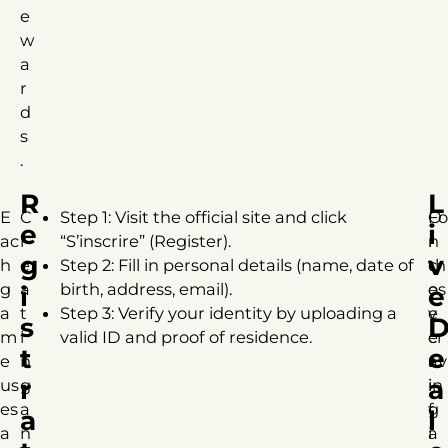
e
w
a
r
d
s
.
R
L
E
C
Step 1: Visit the official site and click
O
Fo
e
i
ac
r
“S’inscrire” (Register).
n
r
g
v
h
e
Step 2: Fill in personal details (name, date of
c
th
g
a
birth, address, email).
e
os
i
e
a
t
Step 3: Verify your identity by uploading a
v
e
s
m
i
valid ID and proof of residence.
e
cr
t
e
e
n
r
av
r
a
us
g
i
in
es
a
f
g
a
l
a
n
i
a