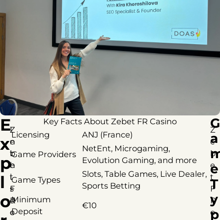
E
G
Key Facts About Zebet FR Casino
Z
I
Z
Licensing
ANJ (France)
a
x
e
n
e
NetEnt, Microgaming,
b
t
b
Game Providers
p
Evolution Gaming, and more
e
h
e
e
Slots, Table Games, Live Dealer,
t
i
t
l
Game Types
T
Sports Betting
F
s
F
y
o
Minimum
R
d
R
€10
Deposit
p
c
e
o