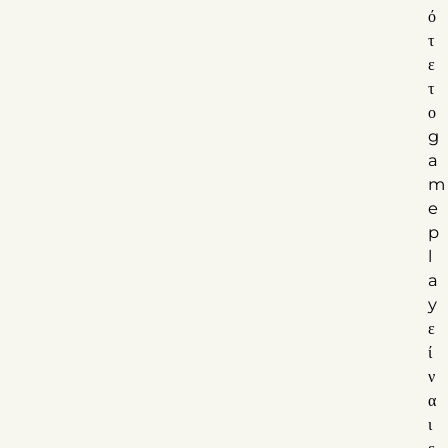
ό
τ
ε
τ
ο
g
a
m
e
p
l
a
y
ε
ί
ν
α
ι
ε