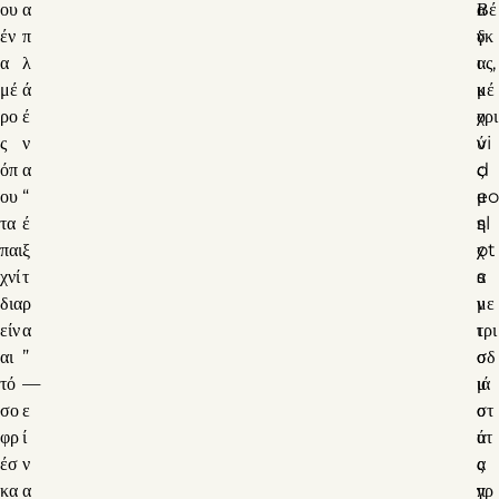
ου
α
α
Βέ
έν
π
δ
γκ
α
λ
ι
ας,
μέ
ά
κ
μέ
ρο
έ
ο
χρι
ς
ν
ύ
vi
όπ
α
ς
d
ου
“
μ
eo
τα
έ
η
sl
παι
ξ
χ
ot
χνί
τ
α
s
δια
ρ
ν
με
είν
α
ι
τρι
αι
”
σ
σδ
τό
—
μ
ιά
σο
ε
ο
στ
φρ
ί
ύ
ατ
έσ
ν
ς
α
κα
α
π
γρ