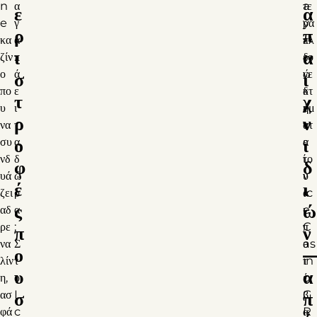
n
α
a
τε
ε
α
e
γ
y
ρα
ρ
π
κα
α
ε
πλ
ι
α
ζίν
π
δ
εο
ο
ά
ώ
νε
σ
ι
πο
ε
δ
κτ
τ
χ
υ
ι
ε
ήμ
ρ
ν
να
τ
ν
ατ
ο
ι
συ
α
ε
α
νδ
δ
ί
το
φ
δ
υά
ώ
ν
υ
έ
ι
ζει
ρ
α
Ic
ς
ώ
αδ
α
ι
e
ρε
;
π
C
π
ν
να
Σ
ο
as
ο
λίν
τ
τ
in
υ
α
η,
ο
έ
o
ασ
I
β
G
σ
π
φά
c
α
R