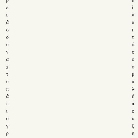
δ
ί
ι
ν
ά
α
σ
ι
ο
τ
υ
ό
ν
σ
α
ο
χ
ο
τ
μ
υ
α
π
λ
ά
ή
π
π
ι
ο
ο
υ
γ
ξ
ρ
ε