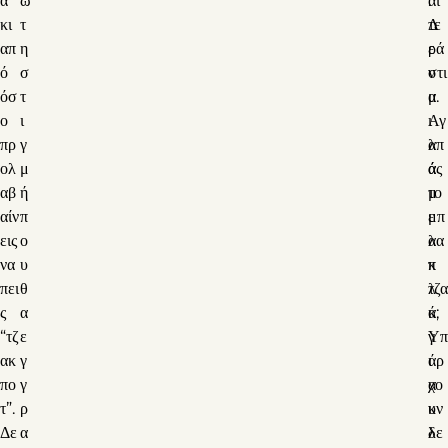
κι
τ
Δ
τε
απ
η
ε
ρά
ό
σ
ν
στι
όσ
τ
μ
α.
ο
ι
ι
Αγ
πρ
γ
λ
απ
ολ
μ
ά
άς
αβ
ή
μ
το
αίν
π
ε
μπ
εις
ο
α
λα
να
υ
π
κ
πει
θ
λ
τζα
ς
α
ά
κ;
“τζ
ε
γ
Υπ
ακ
γ
ι
άρ
πο
γ
α
χο
τ”.
ρ
κ
υν
Δε
α
λ
δε