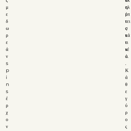
μ
η
αλ
ε
ρ
ύπ
δ
ι
τει
ω
σ
ς
ρ
τ
κά
ε
ι
τι
ά
κ
νέ
ν
ά
ο.
s
.
p
Κ
i
ά
n
θ
s
ε
έ
γ
ρ
ύ
χ
ρ
ο
ο
ν
ς