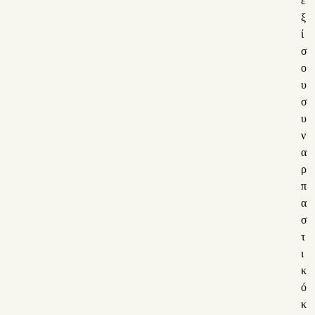
ξ
ί
σ
ο
υ
σ
υ
ν
α
ρ
π
α
σ
τ
ι
κ
ό
κ