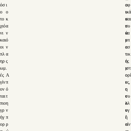
όσ
ι
ο
αφ
ο
ο
υ
ικά
το
κ
σ
και
χιό
α
π
συ
νι
ν
ά
να
και
ό
ν
ρπ
οι
ν
ε
ασ
πλ
α
τ
τικ
ηρ
ς
η
ές
ωμ
.
μ
ιστ
ές
Α
ο
ορί
γίν
π
ν
ες,
ον
ό
ο
η
ται
τ
τ
συ
πιο
η
ο
λλ
γρ
ν
ν
ογ
ήγ
π
ί
ή
ορ
ρ
α
είν
α
ώ
.
αι